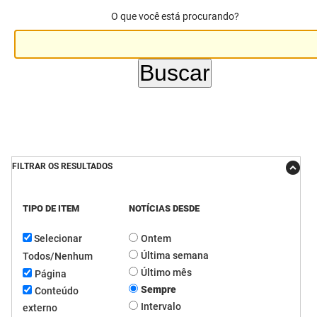
O que você está procurando?
DER
Desenvolvimento e da Articulação Municipal
DETRAN
Desenvolvimento Humano
EMPAER
Educação
ESPEP
Empreender
EPC
Secretaria de Fazenda
FILTRAR OS RESULTADOS
FAC
Secretaria de Governo
Fapesq
Infraestrutura e dos Recursos Hídricos
TIPO DE ITEM
NOTÍCIAS DESDE
Selecionar
Ontem
Fundação Casa de José Américo
Juventude, Esporte e Lazer
Última semana
Todos/Nenhum
FUNAD
Meio Ambiente e Sustentabilidade
Último mês
Página
Sempre
Conteúdo
FUNDAC
Mulher e da Diversidade Humana
Intervalo
externo