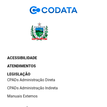
PBGÁS
PB Saúde
PBTUR
PBPREV
Projeto Cooperar
PROCASE
ACESSIBILIDADE
ATENDIMENTOS
PROCON
LEGISLAÇÃO
Polícia Militar
CPADs Administração Direta
Polícia Civil
CPADs Administração Indireta
Manuais Externos
Rádio Tabajara