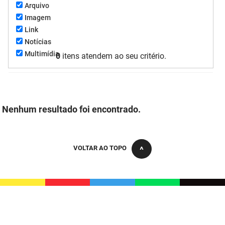
Arquivo
FUNES
Planejamento, Orçamento e Gestão
Imagem
Link
FUNESC
Procuradoria Geral do Estado
Notícias
Multimídia
IMEQ
0
itens atendem ao seu critério.
Representação Institucional
IASS
Saúde
IPHAEP
Segurança e Defesa Social
Nenhum resultado foi encontrado.
JUCEP
Turismo e Desenvolvimento Econômico
LIFESA
VOLTAR AO TOPO
LOTEP
Ouvidoria Geral do Estado
PAP