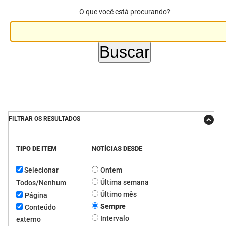
O que você está procurando?
DER
Desenvolvimento e da Articulação Municipal
DETRAN
Desenvolvimento Humano
EMPAER
Educação
ESPEP
Empreender
EPC
Secretaria de Fazenda
FILTRAR OS RESULTADOS
FAC
Secretaria de Governo
Fapesq
Infraestrutura e dos Recursos Hídricos
TIPO DE ITEM
NOTÍCIAS DESDE
Selecionar
Ontem
Fundação Casa de José Américo
Juventude, Esporte e Lazer
Última semana
Todos/Nenhum
FUNAD
Meio Ambiente e Sustentabilidade
Último mês
Página
Sempre
Conteúdo
FUNDAC
Mulher e da Diversidade Humana
Intervalo
externo