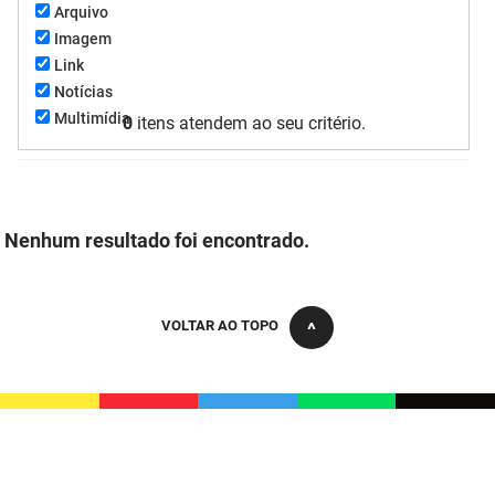
Arquivo
FUNES
Planejamento, Orçamento e Gestão
Imagem
Link
FUNESC
Procuradoria Geral do Estado
Notícias
Multimídia
IMEQ
0
itens atendem ao seu critério.
Representação Institucional
IASS
Saúde
IPHAEP
Segurança e Defesa Social
Nenhum resultado foi encontrado.
JUCEP
Turismo e Desenvolvimento Econômico
LIFESA
VOLTAR AO TOPO
LOTEP
Ouvidoria Geral do Estado
PAP