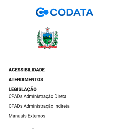
PBGÁS
PB Saúde
PBTUR
PBPREV
Projeto Cooperar
PROCASE
ACESSIBILIDADE
ATENDIMENTOS
PROCON
LEGISLAÇÃO
Polícia Militar
CPADs Administração Direta
Polícia Civil
CPADs Administração Indireta
Manuais Externos
Rádio Tabajara