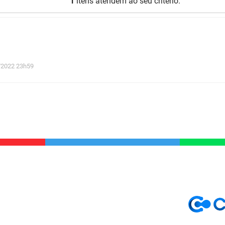
1
itens atendem ao seu critério.
2022 23h59