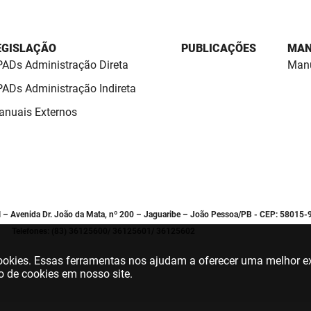
EGISLAÇÃO
PUBLICAÇÕES
MAN
ADs Administração Direta
Manu
ADs Administração Indireta
nuais Externos
l – Avenida Dr. João da Mata, nº 200 – Jaguaribe – João Pessoa/PB - CEP: 58015-
Telefones: (83) 36125600/ 36125601/ 36125602
 cookies. Essas ferramentas nos ajudam a oferecer uma melhor ex
o de cookies em nosso site.