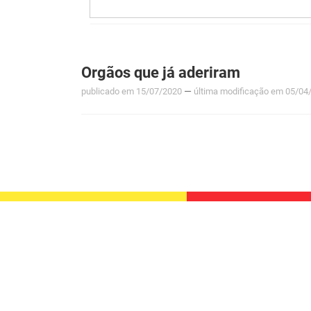
Orgãos que já aderiram
—
publicado
em 15/07/2020
última modificação
em 05/04/