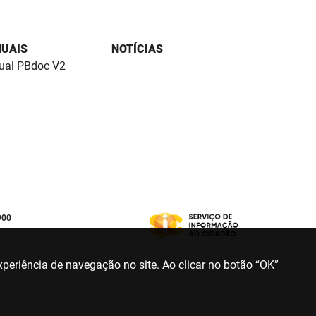
UAIS
NOTÍCIAS
al PBdoc V2
900
periência de navegação no site. Ao clicar no botão “OK”