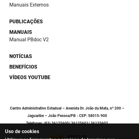
PBGÁS
Manuais Externos
PB Saúde
PUBLICAÇÕES
PBTUR
MANUAIS
Manual PBdoc V2
PBPREV
NOTÍCIAS
Projeto Cooperar
BENEFÍCIOS
PROCASE
VÍDEOS YOUTUBE
PROCON
Polícia Militar
Centro Administrativo Estadual – Avenida Dr. João da Mata, nº 200 –
Polícia Civil
Jaguaribe – João Pessoa/PB - CEP: 58015-900
Telefones: (83) 36125600/ 36125601/ 36125602
Rádio Tabajara
Uso de cookies