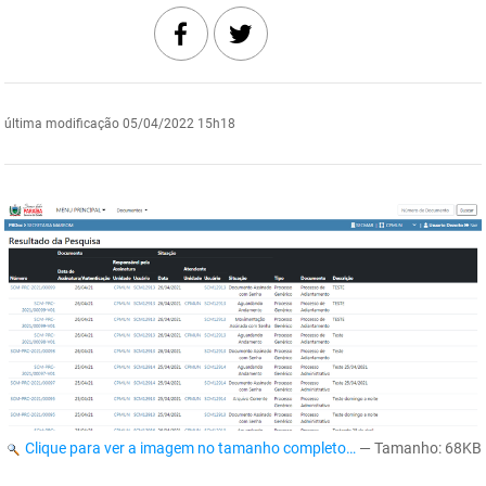
DER
Desenvolvimento e da Articulação Municipal
DETRAN
Desenvolvimento Humano
última modificação
05/04/2022 15h18
EMPAER
Educação
ESPEP
Empreender
EPC
Secretaria de Fazenda
FAC
Secretaria de Governo
Fapesq
Infraestrutura e dos Recursos Hídricos
Fundação Casa de José Américo
Juventude, Esporte e Lazer
FUNAD
Meio Ambiente e Sustentabilidade
Clique para ver a imagem no tamanho completo…
—
Tamanho
: 68KB
FUNDAC
Mulher e da Diversidade Humana