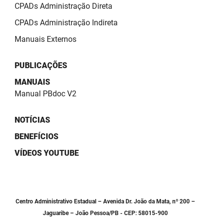
CPADs Administração Direta
PBGÁS
CPADs Administração Indireta
PB Saúde
Manuais Externos
PBTUR
PUBLICAÇÕES
PBPREV
MANUAIS
Projeto Cooperar
Manual PBdoc V2
PROCASE
NOTÍCIAS
PROCON
BENEFÍCIOS
VÍDEOS YOUTUBE
Polícia Militar
Polícia Civil
Rádio Tabajara
Centro Administrativo Estadual – Avenida Dr. João da Mata, nº 200 –
Jaguaribe – João Pessoa/PB - CEP: 58015-900