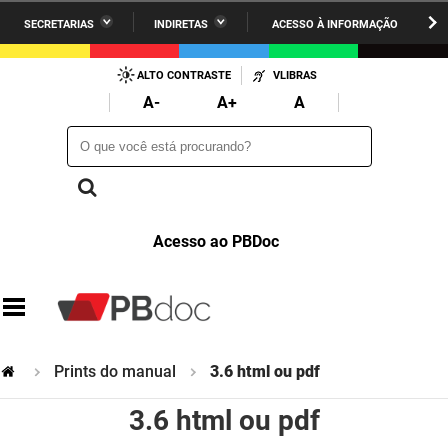
SECRETARIAS
INDIRETAS
ACESSO À INFORMAÇÃO
A União
Administração
IR
PARA
ALTO CONTRASTE
VLIBRAS
AESA
Administração Penitenciária
O
A-
A+
A
CONTEÚDO
ARPB
Agricultura Familiar e Desenvolvimento do Semiárido
O que você está procurando?
O que você está procurando?
Agevisa
Casa Civil do Governador
Cagepa
Casa Militar do Governador
Acesso ao PBDoc
Cehap
Ciência, Tecnologia, Inovação e Ensino Superior
Cinep
Comunicação Institucional
Codata
Controladoria Geral do Estado
Prints do manual
3.6 html ou pdf
Companhia Docas
Cultura
3.6 html ou pdf
Corpo de Bombeiros
Desenvolvimento da Agropecuária e Pesca