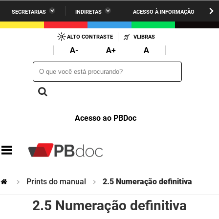
SECRETARIAS
INDIRETAS
ACESSO À INFORMAÇÃO
A União
Administração
IR
PARA
ALTO CONTRASTE
VLIBRAS
AESA
Administração Penitenciária
O
A-
A+
A
CONTEÚDO
ARPB
Agricultura Familiar e Desenvolvimento do Semiárido
O que você está procurando?
O que você está procurando?
Agevisa
Casa Civil do Governador
Cagepa
Casa Militar do Governador
Acesso ao PBDoc
Cehap
Ciência, Tecnologia, Inovação e Ensino Superior
Cinep
Comunicação Institucional
Codata
Controladoria Geral do Estado
Prints do manual
2.5 Numeração definitiva
Companhia Docas
Cultura
2.5 Numeração definitiva
Corpo de Bombeiros
Desenvolvimento da Agropecuária e Pesca