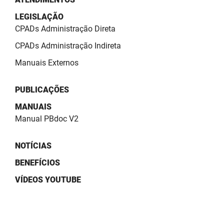
PBGÁS
LEGISLAÇÃO
CPADs Administração Direta
PB Saúde
CPADs Administração Indireta
PBTUR
Manuais Externos
PBPREV
PUBLICAÇÕES
Projeto Cooperar
MANUAIS
PROCASE
Manual PBdoc V2
PROCON
NOTÍCIAS
Polícia Militar
BENEFÍCIOS
VÍDEOS YOUTUBE
Polícia Civil
Rádio Tabajara