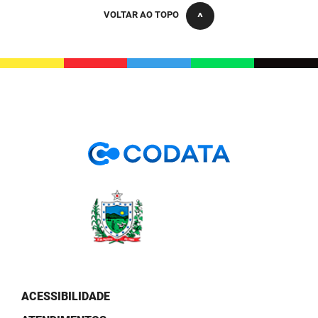
PBGÁS
VOLTAR AO TOPO
PB Saúde
PBTUR
PBPREV
Projeto Cooperar
PROCASE
PROCON
Polícia Militar
Polícia Civil
Rádio Tabajara
ACESSIBILIDADE