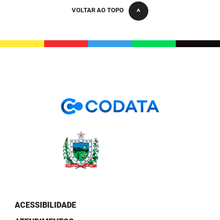
PBGÁS
VOLTAR AO TOPO
PB Saúde
PBTUR
PBPREV
Projeto Cooperar
PROCASE
PROCON
Polícia Militar
Polícia Civil
Rádio Tabajara
ACESSIBILIDADE