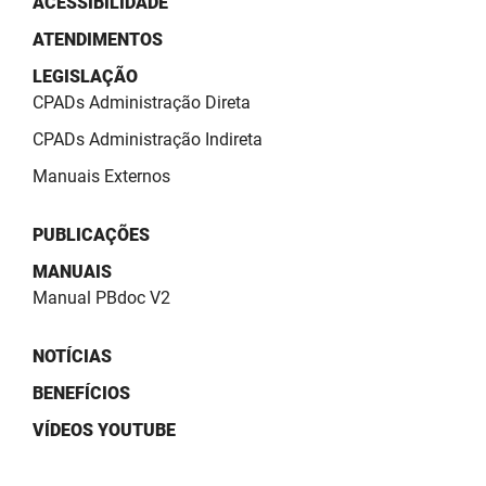
ACESSIBILIDADE
PBGÁS
ATENDIMENTOS
PB Saúde
LEGISLAÇÃO
CPADs Administração Direta
PBTUR
CPADs Administração Indireta
PBPREV
Manuais Externos
Projeto Cooperar
PUBLICAÇÕES
PROCASE
MANUAIS
Manual PBdoc V2
PROCON
Polícia Militar
NOTÍCIAS
BENEFÍCIOS
Polícia Civil
VÍDEOS YOUTUBE
Rádio Tabajara