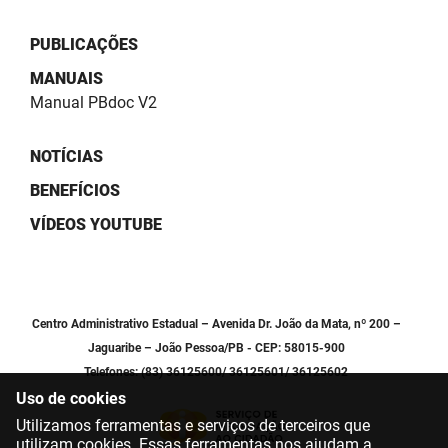
PBGÁS
PUBLICAÇÕES
PB Saúde
MANUAIS
PBTUR
Manual PBdoc V2
PBPREV
NOTÍCIAS
Projeto Cooperar
BENEFÍCIOS
VÍDEOS YOUTUBE
PROCASE
PROCON
Polícia Militar
Centro Administrativo Estadual – Avenida Dr. João da Mata, nº 200 –
Jaguaribe – João Pessoa/PB - CEP: 58015-900
Polícia Civil
Telefones: (83) 36125600/ 36125601/ 36125602
Uso de cookies
Rádio Tabajara
Utilizamos ferramentas e serviços de terceiros que
utilizam cookies. Essas ferramentas nos ajudam a