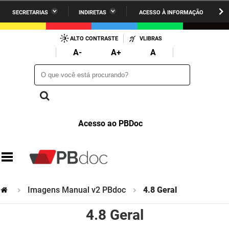
SECRETARIAS
INDIRETAS
ACESSO À INFORMAÇÃO
A União
Administração
IR
PARA
ALTO CONTRASTE
VLIBRAS
AESA
Administração Penitenciária
O
A-
A+
A
CONTEÚDO
ARPB
Agricultura Familiar e Desenvolvimento do Semiárido
O que você está procurando?
O que você está procurando?
Agevisa
Casa Civil do Governador
Cagepa
Casa Militar do Governador
Acesso ao PBDoc
Cehap
Ciência, Tecnologia, Inovação e Ensino Superior
Cinep
Comunicação Institucional
Codata
Controladoria Geral do Estado
Imagens Manual v2 PBdoc
4.8 Geral
Companhia Docas
Cultura
4.8 Geral
Corpo de Bombeiros
Desenvolvimento da Agropecuária e Pesca