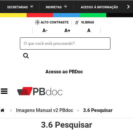
SECRETARIAS
INDIRETAS
ACESSO À INFORMAÇÃO
A União
Administração
IR
PARA
ALTO CONTRASTE
VLIBRAS
AESA
Administração Penitenciária
O
A-
A+
A
CONTEÚDO
ARPB
Agricultura Familiar e Desenvolvimento do Semiárido
O que você está procurando?
O que você está procurando?
Agevisa
Casa Civil do Governador
Cagepa
Casa Militar do Governador
Acesso ao PBDoc
Cehap
Ciência, Tecnologia, Inovação e Ensino Superior
Cinep
Comunicação Institucional
Codata
Controladoria Geral do Estado
Imagens Manual v2 PBdoc
3.6 Pesquisar
Companhia Docas
Cultura
3.6 Pesquisar
Corpo de Bombeiros
Desenvolvimento da Agropecuária e Pesca