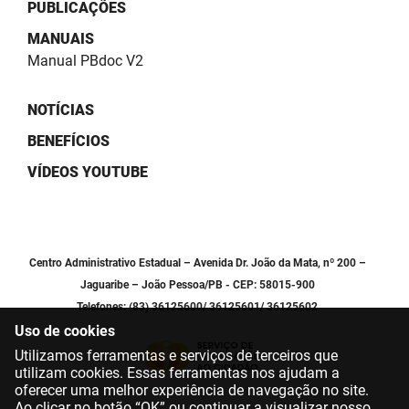
PUBLICAÇÕES
PBGÁS
MANUAIS
PB Saúde
Manual PBdoc V2
PBTUR
NOTÍCIAS
PBPREV
BENEFÍCIOS
VÍDEOS YOUTUBE
Projeto Cooperar
PROCASE
PROCON
Centro Administrativo Estadual – Avenida Dr. João da Mata, nº 200 –
Jaguaribe – João Pessoa/PB - CEP: 58015-900
Polícia Militar
Telefones: (83) 36125600/ 36125601/ 36125602
Uso de cookies
Polícia Civil
Utilizamos ferramentas e serviços de terceiros que
utilizam cookies. Essas ferramentas nos ajudam a
Rádio Tabajara
oferecer uma melhor experiência de navegação no site.
Ao clicar no botão “OK” ou continuar a visualizar nosso