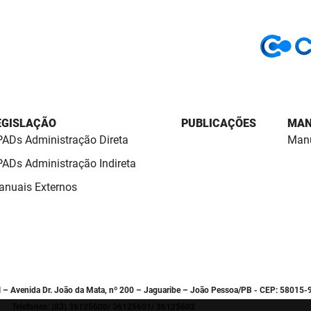
EGISLAÇÃO
PUBLICAÇÕES
MAN
ADs Administração Direta
Manu
ADs Administração Indireta
nuais Externos
l – Avenida Dr. João da Mata, nº 200 – Jaguaribe – João Pessoa/PB - CEP: 58015-
Telefones: (83) 36125600/ 36125601/ 36125602