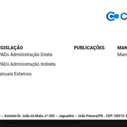
EGISLAÇÃO
PUBLICAÇÕES
MAN
ADs Administração Direta
Manu
ADs Administração Indireta
nuais Externos
l – Avenida Dr. João da Mata, nº 200 – Jaguaribe – João Pessoa/PB - CEP: 58015-
Telefones: (83) 36125600/ 36125601/ 36125602