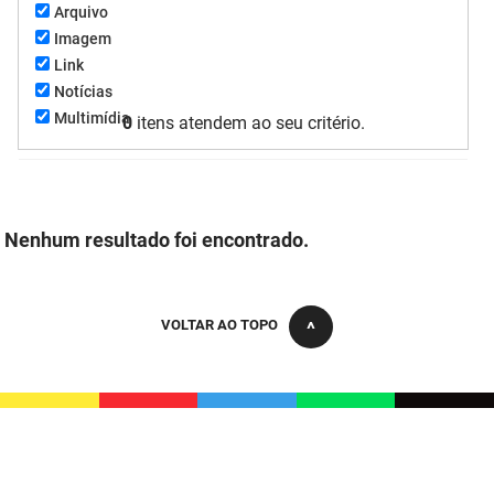
Arquivo
FUNES
Planejamento, Orçamento e Gestão
Imagem
Link
FUNESC
Procuradoria Geral do Estado
Notícias
Multimídia
IMEQ
0
itens atendem ao seu critério.
Representação Institucional
IASS
Saúde
IPHAEP
Segurança e Defesa Social
Nenhum resultado foi encontrado.
JUCEP
Turismo e Desenvolvimento Econômico
LIFESA
VOLTAR AO TOPO
LOTEP
Ouvidoria Geral do Estado
PAP