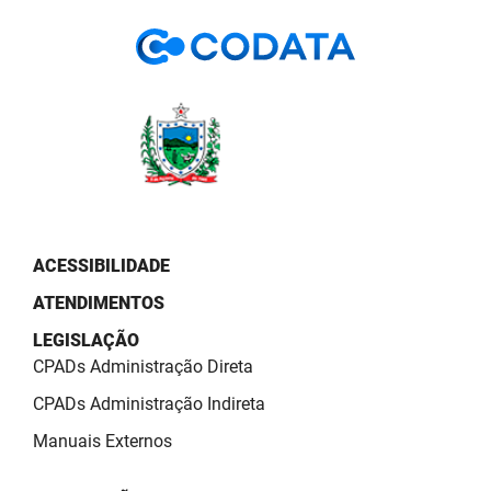
PBGÁS
PB Saúde
PBTUR
PBPREV
Projeto Cooperar
PROCASE
ACESSIBILIDADE
ATENDIMENTOS
PROCON
LEGISLAÇÃO
Polícia Militar
CPADs Administração Direta
Polícia Civil
CPADs Administração Indireta
Manuais Externos
Rádio Tabajara