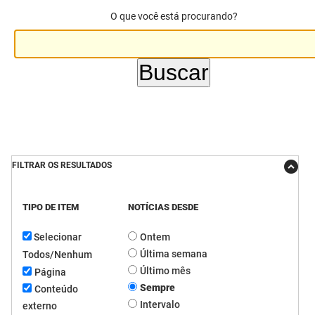
O que você está procurando?
DER
Desenvolvimento e da Articulação Municipal
DETRAN
Desenvolvimento Humano
EMPAER
Educação
ESPEP
Empreender
EPC
Secretaria de Fazenda
FILTRAR OS RESULTADOS
FAC
Secretaria de Governo
Fapesq
Infraestrutura e dos Recursos Hídricos
TIPO DE ITEM
NOTÍCIAS DESDE
Selecionar
Ontem
Fundação Casa de José Américo
Juventude, Esporte e Lazer
Última semana
Todos/Nenhum
FUNAD
Meio Ambiente e Sustentabilidade
Último mês
Página
Sempre
Conteúdo
FUNDAC
Mulher e da Diversidade Humana
Intervalo
externo