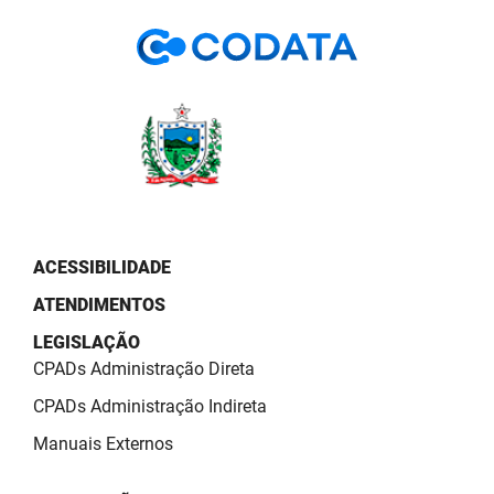
PBGÁS
PB Saúde
PBTUR
PBPREV
Projeto Cooperar
PROCASE
ACESSIBILIDADE
ATENDIMENTOS
PROCON
LEGISLAÇÃO
Polícia Militar
CPADs Administração Direta
Polícia Civil
CPADs Administração Indireta
Manuais Externos
Rádio Tabajara