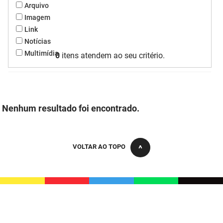
Arquivo
FUNES
Planejamento, Orçamento e Gestão
Imagem
Link
FUNESC
Procuradoria Geral do Estado
Notícias
Multimídia
IMEQ
0
itens atendem ao seu critério.
Representação Institucional
IASS
Saúde
IPHAEP
Segurança e Defesa Social
Nenhum resultado foi encontrado.
JUCEP
Turismo e Desenvolvimento Econômico
LIFESA
VOLTAR AO TOPO
LOTEP
Ouvidoria Geral do Estado
PAP