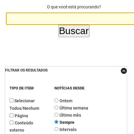
O que você está procurando?
DER
Desenvolvimento e da Articulação Municipal
DETRAN
Desenvolvimento Humano
EMPAER
Educação
ESPEP
Empreender
EPC
Secretaria de Fazenda
FILTRAR OS RESULTADOS
FAC
Secretaria de Governo
Fapesq
Infraestrutura e dos Recursos Hídricos
TIPO DE ITEM
NOTÍCIAS DESDE
Selecionar
Ontem
Fundação Casa de José Américo
Juventude, Esporte e Lazer
Última semana
Todos/Nenhum
FUNAD
Meio Ambiente e Sustentabilidade
Último mês
Página
Sempre
Conteúdo
FUNDAC
Mulher e da Diversidade Humana
Intervalo
externo