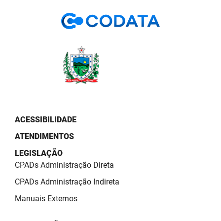
PBGÁS
PB Saúde
PBTUR
PBPREV
Projeto Cooperar
PROCASE
ACESSIBILIDADE
ATENDIMENTOS
PROCON
LEGISLAÇÃO
Polícia Militar
CPADs Administração Direta
Polícia Civil
CPADs Administração Indireta
Manuais Externos
Rádio Tabajara