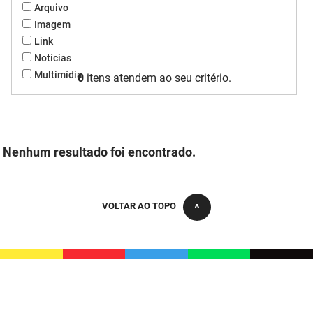
Arquivo
FUNES
Planejamento, Orçamento e Gestão
Imagem
Link
FUNESC
Procuradoria Geral do Estado
Notícias
Multimídia
IMEQ
0
itens atendem ao seu critério.
Representação Institucional
IASS
Saúde
IPHAEP
Segurança e Defesa Social
Nenhum resultado foi encontrado.
JUCEP
Turismo e Desenvolvimento Econômico
LIFESA
VOLTAR AO TOPO
LOTEP
Ouvidoria Geral do Estado
PAP