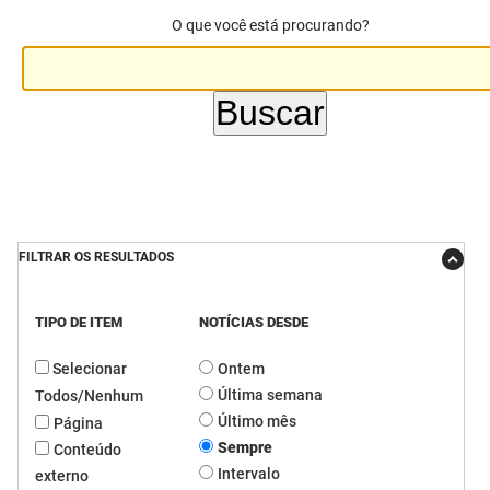
O que você está procurando?
DER
Desenvolvimento e da Articulação Municipal
DETRAN
Desenvolvimento Humano
EMPAER
Educação
ESPEP
Empreender
EPC
Secretaria de Fazenda
FILTRAR OS RESULTADOS
FAC
Secretaria de Governo
Fapesq
Infraestrutura e dos Recursos Hídricos
TIPO DE ITEM
NOTÍCIAS DESDE
Selecionar
Ontem
Fundação Casa de José Américo
Juventude, Esporte e Lazer
Última semana
Todos/Nenhum
FUNAD
Meio Ambiente e Sustentabilidade
Último mês
Página
Sempre
Conteúdo
FUNDAC
Mulher e da Diversidade Humana
Intervalo
externo