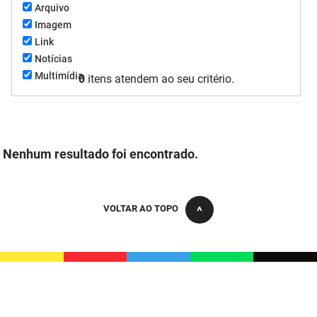
Arquivo
FUNES
Planejamento, Orçamento e Gestão
Imagem
Link
FUNESC
Procuradoria Geral do Estado
Notícias
Multimídia
IMEQ
0
itens atendem ao seu critério.
Representação Institucional
IASS
Saúde
IPHAEP
Segurança e Defesa Social
Nenhum resultado foi encontrado.
JUCEP
Turismo e Desenvolvimento Econômico
LIFESA
VOLTAR AO TOPO
LOTEP
Ouvidoria Geral do Estado
PAP