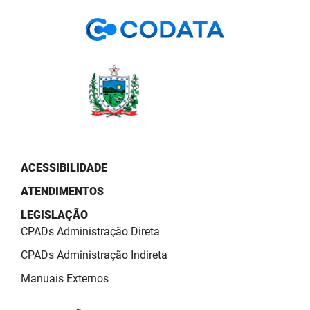
PBGÁS
PB Saúde
PBTUR
PBPREV
Projeto Cooperar
PROCASE
ACESSIBILIDADE
ATENDIMENTOS
PROCON
LEGISLAÇÃO
Polícia Militar
CPADs Administração Direta
Polícia Civil
CPADs Administração Indireta
Manuais Externos
Rádio Tabajara