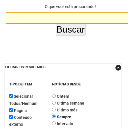
O que você está procurando?
DER
Desenvolvimento e da Articulação Municipal
DETRAN
Desenvolvimento Humano
EMPAER
Educação
ESPEP
Empreender
EPC
Secretaria de Fazenda
FILTRAR OS RESULTADOS
FAC
Secretaria de Governo
Fapesq
Infraestrutura e dos Recursos Hídricos
TIPO DE ITEM
NOTÍCIAS DESDE
Selecionar
Ontem
Fundação Casa de José Américo
Juventude, Esporte e Lazer
Última semana
Todos/Nenhum
FUNAD
Meio Ambiente e Sustentabilidade
Último mês
Página
Sempre
Conteúdo
FUNDAC
Mulher e da Diversidade Humana
Intervalo
externo