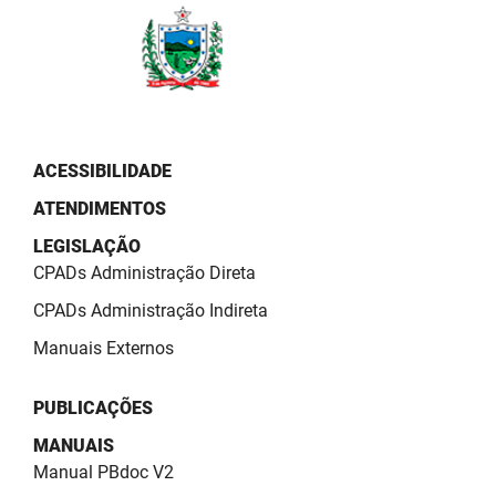
PBGÁS
PB Saúde
PBTUR
PBPREV
ACESSIBILIDADE
ATENDIMENTOS
Projeto Cooperar
LEGISLAÇÃO
PROCASE
CPADs Administração Direta
PROCON
CPADs Administração Indireta
Manuais Externos
Polícia Militar
Polícia Civil
PUBLICAÇÕES
MANUAIS
Rádio Tabajara
Manual PBdoc V2