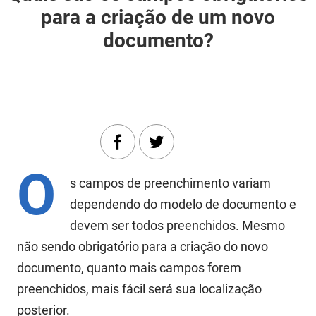
para a criação de um novo
DER
Desenvolvimento e da Articulação Municipal
documento?
DETRAN
Desenvolvimento Humano
EMPAER
Educação
ESPEP
Empreender
EPC
Secretaria de Fazenda
O
FAC
Secretaria de Governo
s campos de preenchimento variam
dependendo do modelo de documento e
Fapesq
Infraestrutura e dos Recursos Hídricos
devem ser todos preenchidos. Mesmo
Fundação Casa de José Américo
Juventude, Esporte e Lazer
não sendo obrigatório para a criação do novo
documento, quanto mais campos forem
FUNAD
Meio Ambiente e Sustentabilidade
preenchidos, mais fácil será sua localização
FUNDAC
Mulher e da Diversidade Humana
posterior.