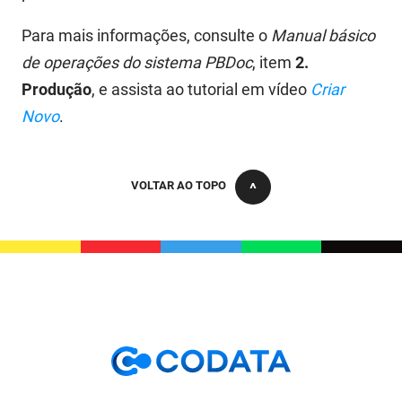
FUNES
Planejamento, Orçamento e Gestão
Para mais informações, consulte o
Manual básico
FUNESC
Procuradoria Geral do Estado
de operações do sistema PBDoc
, item
2.
Produção
, e assista ao tutorial em vídeo
Criar
IMEQ
Representação Institucional
Novo
.
IASS
Saúde
IPHAEP
Segurança e Defesa Social
VOLTAR AO TOPO
JUCEP
Turismo e Desenvolvimento Econômico
LIFESA
LOTEP
Ouvidoria Geral do Estado
PAP