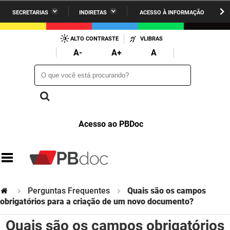
SECRETARIAS
INDIRETAS
ACESSO À INFORMAÇÃO
A União
Administração
IR
PARA
ALTO CONTRASTE
VLIBRAS
AESA
Administração Penitenciária
O
A-
A+
A
CONTEÚDO
ARPB
Agricultura Familiar e Desenvolvimento do Semiárido
O que você está procurando?
O que você está procurando?
Agevisa
Casa Civil do Governador
Cagepa
Casa Militar do Governador
Acesso ao PBDoc
Cehap
Ciência, Tecnologia, Inovação e Ensino Superior
Cinep
Comunicação Institucional
Codata
Controladoria Geral do Estado
Perguntas Frequentes
Quais são os campos
Companhia Docas
Cultura
obrigatórios para a criação de um novo documento?
Quais são os campos obrigatórios
Corpo de Bombeiros
Desenvolvimento da Agropecuária e Pesca