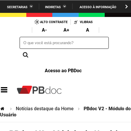
SECRETARIAS
INDIRETAS
ACESSO À INFORMAÇÃO
A União
Administração
IR
PARA
ALTO CONTRASTE
VLIBRAS
AESA
Administração Penitenciária
O
A-
A+
A
CONTEÚDO
ARPB
Agricultura Familiar e Desenvolvimento do Semiárido
O que você está procurando?
O que você está procurando?
Agevisa
Casa Civil do Governador
Cagepa
Casa Militar do Governador
Acesso ao PBDoc
Cehap
Ciência, Tecnologia, Inovação e Ensino Superior
Cinep
Comunicação Institucional
Codata
Controladoria Geral do Estado
Notícias destaque da Home
PBdoc V2 - Módulo do
Companhia Docas
Cultura
Usuário
Corpo de Bombeiros
Desenvolvimento da Agropecuária e Pesca