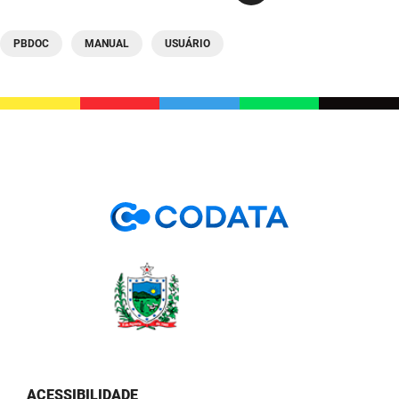
SUDEMA
SUPLAN
PBDOC
MANUAL
USUÁRIO
UEPB
ACESSIBILIDADE