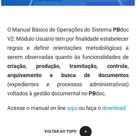
PBGÁS
PB Saúde
O Manual Básico de Operações do Sistema
PB
doc
PBTUR
V2: Módulo Usuário tem por finalidade estabelecer
PBPREV
regras e definir orientações metodológicas a
serem observadas quanto às funcionalidades de
Projeto Cooperar
criação, produção, tramitação, controle,
PROCASE
arquivamento e busca de documentos
(expedientes e processos administrativos)
PROCON
voltados à gestão documental no
PB
doc.
Polícia Militar
Acesse o manual on line
aqui
ou faça o
download
Polícia Civil
Rádio Tabajara
VOLTAR AO TOPO