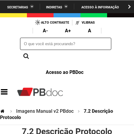
SECRETARIAS
INDIRETAS
ACESSO À INFORMAÇÃO
A União
Administração
IR
PARA
ALTO CONTRASTE
VLIBRAS
AESA
Administração Penitenciária
O
A-
A+
A
CONTEÚDO
ARPB
Agricultura Familiar e Desenvolvimento do Semiárido
O que você está procurando?
O que você está procurando?
Agevisa
Casa Civil do Governador
Cagepa
Casa Militar do Governador
Acesso ao PBDoc
Cehap
Ciência, Tecnologia, Inovação e Ensino Superior
Cinep
Comunicação Institucional
Codata
Controladoria Geral do Estado
Imagens Manual v2 PBdoc
7.2 Descrição
Companhia Docas
Cultura
Protocolo
7.2 Descrição Protocolo
Corpo de Bombeiros
Desenvolvimento da Agropecuária e Pesca