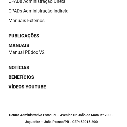
CPADs Administração Direta
PBGÁS
CPADs Administração Indireta
PB Saúde
Manuais Externos
PBTUR
PUBLICAÇÕES
PBPREV
MANUAIS
Manual PBdoc V2
Projeto Cooperar
PROCASE
NOTÍCIAS
BENEFÍCIOS
PROCON
VÍDEOS YOUTUBE
Polícia Militar
Polícia Civil
Centro Administrativo Estadual – Avenida Dr. João da Mata, nº 200 –
Rádio Tabajara
Jaguaribe – João Pessoa/PB - CEP: 58015-900