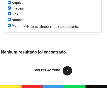
Arquivo
FUNES
Planejamento, Orçamento e Gestão
Imagem
Link
FUNESC
Procuradoria Geral do Estado
Notícias
Multimídia
IMEQ
0
itens atendem ao seu critério.
Representação Institucional
IASS
Saúde
IPHAEP
Segurança e Defesa Social
Nenhum resultado foi encontrado.
JUCEP
Turismo e Desenvolvimento Econômico
LIFESA
VOLTAR AO TOPO
LOTEP
Ouvidoria Geral do Estado
PAP