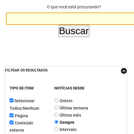
O que você está procurando?
DER
Desenvolvimento e da Articulação Municipal
DETRAN
Desenvolvimento Humano
EMPAER
Educação
ESPEP
Empreender
EPC
Secretaria de Fazenda
FILTRAR OS RESULTADOS
FAC
Secretaria de Governo
Fapesq
Infraestrutura e dos Recursos Hídricos
TIPO DE ITEM
NOTÍCIAS DESDE
Selecionar
Ontem
Fundação Casa de José Américo
Juventude, Esporte e Lazer
Última semana
Todos/Nenhum
FUNAD
Meio Ambiente e Sustentabilidade
Último mês
Página
Sempre
Conteúdo
FUNDAC
Mulher e da Diversidade Humana
Intervalo
externo