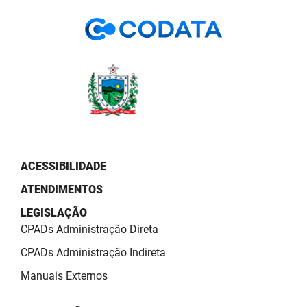
PBGÁS
PB Saúde
PBTUR
PBPREV
Projeto Cooperar
PROCASE
ACESSIBILIDADE
ATENDIMENTOS
PROCON
LEGISLAÇÃO
Polícia Militar
CPADs Administração Direta
Polícia Civil
CPADs Administração Indireta
Manuais Externos
Rádio Tabajara