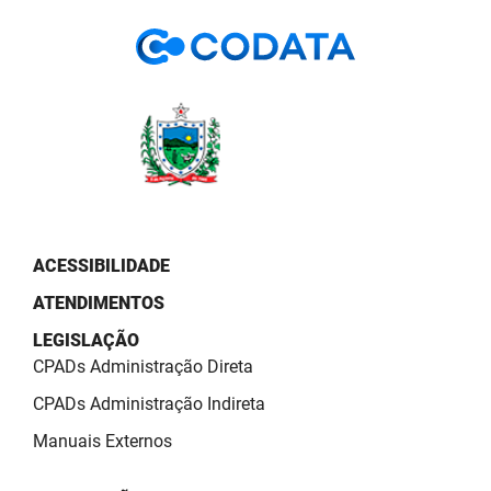
PBGÁS
PB Saúde
PBTUR
PBPREV
Projeto Cooperar
PROCASE
ACESSIBILIDADE
ATENDIMENTOS
PROCON
LEGISLAÇÃO
Polícia Militar
CPADs Administração Direta
Polícia Civil
CPADs Administração Indireta
Manuais Externos
Rádio Tabajara