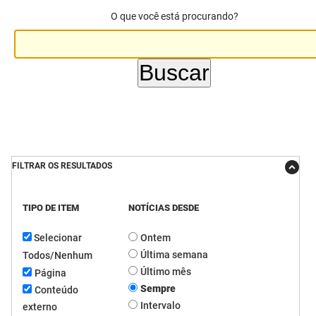
O que você está procurando?
DER
Desenvolvimento e da Articulação Municipal
DETRAN
Desenvolvimento Humano
EMPAER
Educação
ESPEP
Empreender
EPC
Secretaria de Fazenda
FILTRAR OS RESULTADOS
FAC
Secretaria de Governo
Fapesq
Infraestrutura e dos Recursos Hídricos
TIPO DE ITEM
NOTÍCIAS DESDE
Selecionar
Ontem
Fundação Casa de José Américo
Juventude, Esporte e Lazer
Última semana
Todos/Nenhum
FUNAD
Meio Ambiente e Sustentabilidade
Último mês
Página
Sempre
Conteúdo
FUNDAC
Mulher e da Diversidade Humana
Intervalo
externo