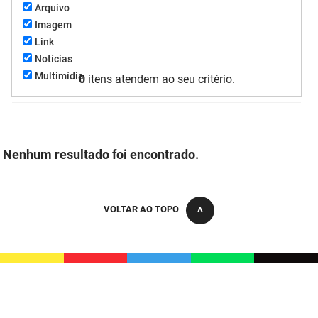
Arquivo
FUNES
Planejamento, Orçamento e Gestão
Imagem
Link
FUNESC
Procuradoria Geral do Estado
Notícias
Multimídia
IMEQ
0
itens atendem ao seu critério.
Representação Institucional
IASS
Saúde
IPHAEP
Segurança e Defesa Social
Nenhum resultado foi encontrado.
JUCEP
Turismo e Desenvolvimento Econômico
LIFESA
VOLTAR AO TOPO
LOTEP
Ouvidoria Geral do Estado
PAP