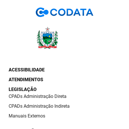
PBGÁS
PB Saúde
PBTUR
PBPREV
Projeto Cooperar
PROCASE
ACESSIBILIDADE
ATENDIMENTOS
PROCON
LEGISLAÇÃO
Polícia Militar
CPADs Administração Direta
Polícia Civil
CPADs Administração Indireta
Manuais Externos
Rádio Tabajara