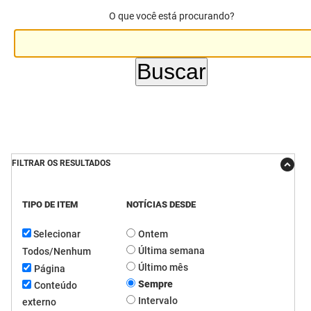
O que você está procurando?
DER
Desenvolvimento e da Articulação Municipal
DETRAN
Desenvolvimento Humano
EMPAER
Educação
ESPEP
Empreender
EPC
Secretaria de Fazenda
FILTRAR OS RESULTADOS
FAC
Secretaria de Governo
Fapesq
Infraestrutura e dos Recursos Hídricos
TIPO DE ITEM
NOTÍCIAS DESDE
Selecionar
Ontem
Fundação Casa de José Américo
Juventude, Esporte e Lazer
Última semana
Todos/Nenhum
FUNAD
Meio Ambiente e Sustentabilidade
Último mês
Página
Sempre
Conteúdo
FUNDAC
Mulher e da Diversidade Humana
Intervalo
externo