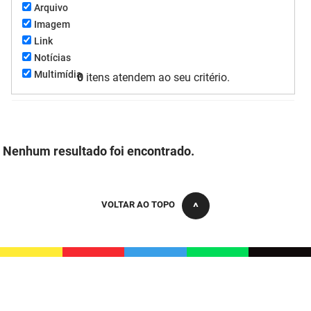
Arquivo
FUNES
Planejamento, Orçamento e Gestão
Imagem
Link
FUNESC
Procuradoria Geral do Estado
Notícias
Multimídia
IMEQ
0
itens atendem ao seu critério.
Representação Institucional
IASS
Saúde
IPHAEP
Segurança e Defesa Social
Nenhum resultado foi encontrado.
JUCEP
Turismo e Desenvolvimento Econômico
LIFESA
VOLTAR AO TOPO
LOTEP
Ouvidoria Geral do Estado
PAP