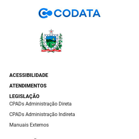
PBGÁS
PB Saúde
PBTUR
PBPREV
Projeto Cooperar
PROCASE
ACESSIBILIDADE
ATENDIMENTOS
PROCON
LEGISLAÇÃO
Polícia Militar
CPADs Administração Direta
Polícia Civil
CPADs Administração Indireta
Manuais Externos
Rádio Tabajara