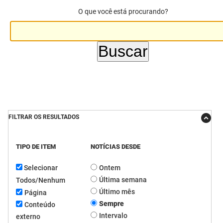
O que você está procurando?
DER
Desenvolvimento e da Articulação Municipal
DETRAN
Desenvolvimento Humano
EMPAER
Educação
ESPEP
Empreender
EPC
Secretaria de Fazenda
FILTRAR OS RESULTADOS
FAC
Secretaria de Governo
Fapesq
Infraestrutura e dos Recursos Hídricos
TIPO DE ITEM
NOTÍCIAS DESDE
Selecionar
Ontem
Fundação Casa de José Américo
Juventude, Esporte e Lazer
Última semana
Todos/Nenhum
FUNAD
Meio Ambiente e Sustentabilidade
Último mês
Página
Sempre
Conteúdo
FUNDAC
Mulher e da Diversidade Humana
Intervalo
externo