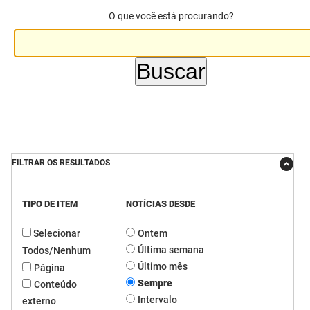
O que você está procurando?
DER
Desenvolvimento e da Articulação Municipal
DETRAN
Desenvolvimento Humano
EMPAER
Educação
ESPEP
Empreender
EPC
Secretaria de Fazenda
FILTRAR OS RESULTADOS
FAC
Secretaria de Governo
Fapesq
Infraestrutura e dos Recursos Hídricos
TIPO DE ITEM
NOTÍCIAS DESDE
Selecionar
Ontem
Fundação Casa de José Américo
Juventude, Esporte e Lazer
Última semana
Todos/Nenhum
FUNAD
Meio Ambiente e Sustentabilidade
Último mês
Página
Sempre
Conteúdo
FUNDAC
Mulher e da Diversidade Humana
Intervalo
externo