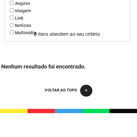
Arquivo
FUNES
Planejamento, Orçamento e Gestão
Imagem
Link
FUNESC
Procuradoria Geral do Estado
Notícias
Multimídia
IMEQ
0
itens atendem ao seu critério.
Representação Institucional
IASS
Saúde
IPHAEP
Segurança e Defesa Social
Nenhum resultado foi encontrado.
JUCEP
Turismo e Desenvolvimento Econômico
LIFESA
VOLTAR AO TOPO
LOTEP
Ouvidoria Geral do Estado
PAP