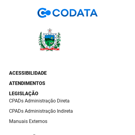
PBGÁS
PB Saúde
PBTUR
PBPREV
Projeto Cooperar
PROCASE
ACESSIBILIDADE
ATENDIMENTOS
PROCON
LEGISLAÇÃO
Polícia Militar
CPADs Administração Direta
Polícia Civil
CPADs Administração Indireta
Manuais Externos
Rádio Tabajara